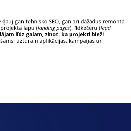
ekļauj gan tehnisko SEO, gan arī dažādus remonta
projekta lapu (
landing pages
), līdkečeru (
lead
ājam līdz galam, zinot, ka projekti bieži
iešams, uzturam aplikācijas, kampaņas un