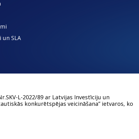
a
umi
i un SLA
.SKV-L-2022/89 ar Latvijas Investīciju un
utiskās konkurētspējas veicināšana” ietvaros, ko