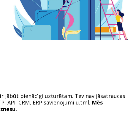
 ir jābūt pienācīgi uzturētam. Tev nav jāsatraucas
TP, API, CRM, ERP savienojumi u.tml.
Mēs
iznesu.