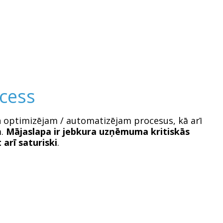
cess
n optimizējam / automatizējam procesus, kā arī
m.
Mājaslapa ir jebkura uzņēmuma kritiskās
 arī saturiski
.