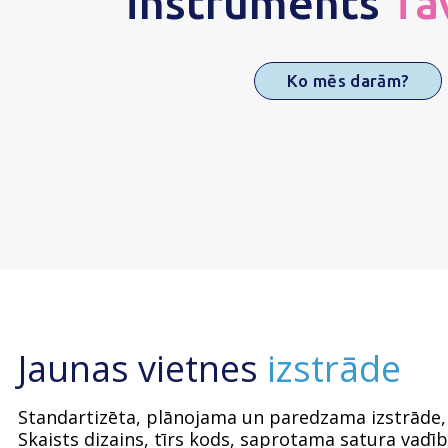
instruments
Ta
Ko mēs darām?
Jaunas vietnes
izstrāde
Standartizēta, plānojama un paredzama izstrāde, 
Skaists dizains, tīrs kods, saprotama satura vadī