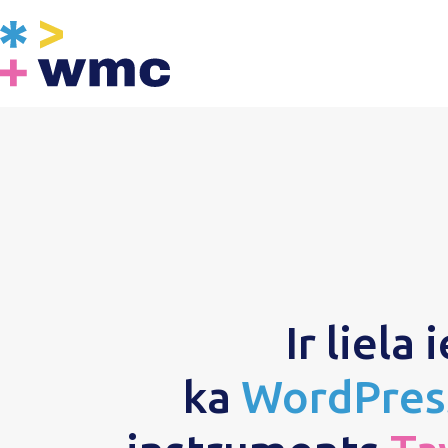
Skip
to
content
Ir liela 
ka
WordPres