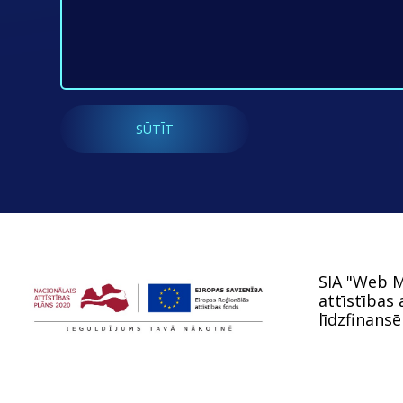
SIA "Web M
attīstības
līdzfinansē