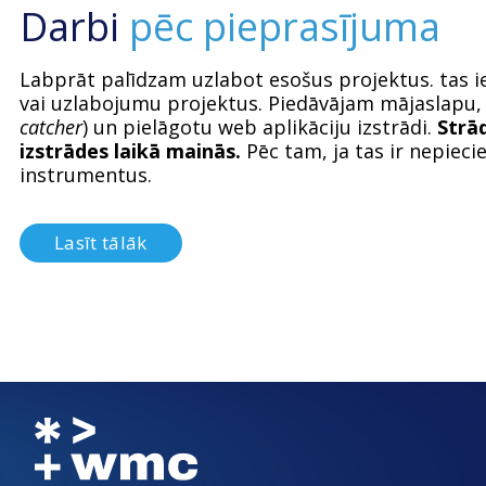
Darbi
pēc pieprasījuma
Labprāt palīdzam uzlabot esošus projektus. tas i
vai uzlabojumu projektus. Piedāvājam mājaslapu, 
catcher
) un pielāgotu web aplikāciju izstrādi.
Strād
izstrādes laikā mainās.
Pēc tam, ja tas ir nepiec
instrumentus.
Lasīt tālāk