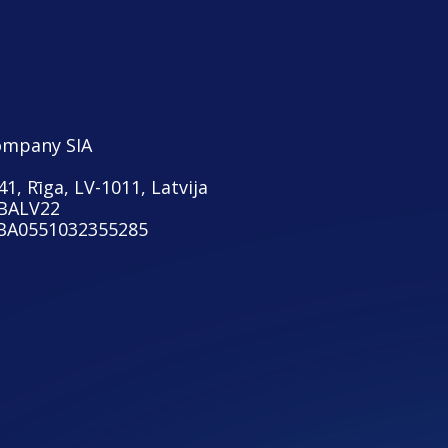
ompany SIA
41, Rīga, LV-1011, Latvija
ABALV22
ABA0551032355285