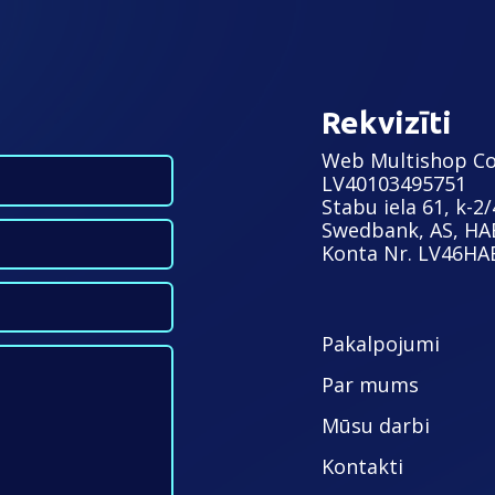
Rekvizīti
Web Multishop C
LV40103495751
Stabu iela 61, k-2/
Swedbank, AS, H
Konta Nr. LV46H
Pakalpojumi
Par mums
Mūsu darbi
Kontakti