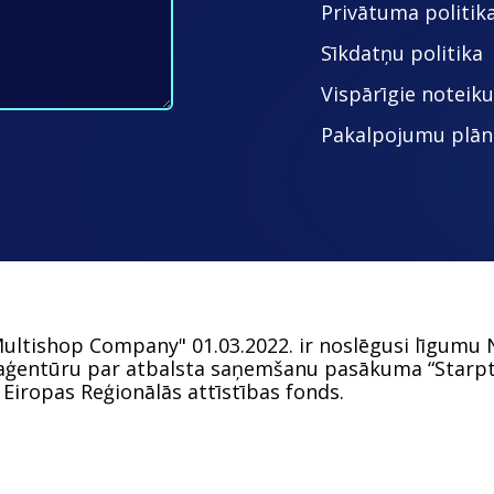
Privātuma politik
Sīkdatņu politika
Vispārīgie noteik
Pakalpojumu plān
ultishop Company" 01.03.2022. ir noslēgusi līgumu Nr
 aģentūru par atbalsta saņemšanu pasākuma “Starpta
 Eiropas Reģionālās attīstības fonds.