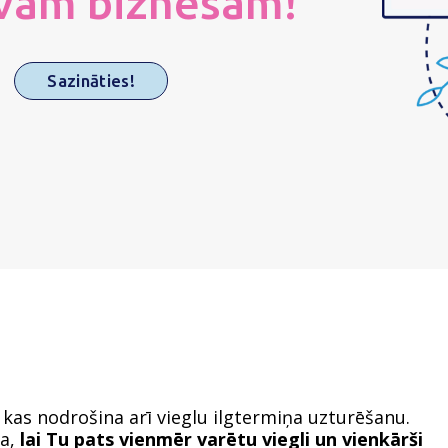
vam biznesam!
Sazināties!
kas nodrošina arī vieglu ilgtermiņa uzturēšanu.
ba,
lai Tu pats vienmēr varētu viegli un vienkārši