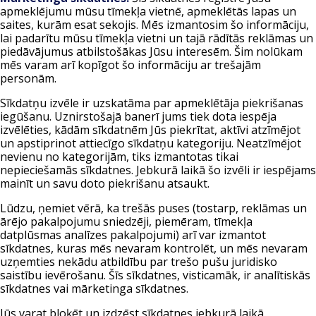
apmeklējumu mūsu tīmekļa vietnē, apmeklētās lapas un
saites, kurām esat sekojis. Mēs izmantosim šo informāciju,
lai padarītu mūsu tīmekļa vietni un tajā rādītās reklāmas un
piedāvājumus atbilstošākas Jūsu interesēm. Šim nolūkam
mēs varam arī kopīgot šo informāciju ar trešajām
personām.
Sīkdatņu izvēle ir uzskatāma par apmeklētāja piekrišanas
iegūšanu. Uznirstošajā banerī jums tiek dota iespēja
izvēlēties, kādām sīkdatnēm Jūs piekrītat, aktīvi atzīmējot
un apstiprinot attiecīgo sīkdatņu kategoriju. Neatzīmējot
nevienu no kategorijām, tiks izmantotas tikai
nepieciešamās sīkdatnes. Jebkurā laikā šo izvēli ir iespējams
mainīt un savu doto piekrišanu atsaukt.
Lūdzu, ņemiet vērā, ka trešās puses (tostarp, reklāmas un
ārējo pakalpojumu sniedzēji, piemēram, tīmekļa
datplūsmas analīzes pakalpojumi) arī var izmantot
sīkdatnes, kuras mēs nevaram kontrolēt, un mēs nevaram
uzņemties nekādu atbildību par trešo pušu juridisko
saistību ievērošanu. Šīs sīkdatnes, visticamāk, ir analītiskās
sīkdatnes vai mārketinga sīkdatnes.
Jūs varat bloķēt un izdzēst sīkdatnes jebkurā laikā,