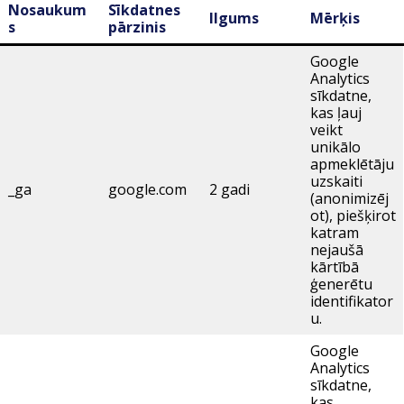
Nosaukum
Sīkdatnes
Ilgums
Mērķis
s
pārzinis
Google
Analytics
sīkdatne,
kas ļauj
veikt
unikālo
apmeklētāju
uzskaiti
_ga
google.com
2 gadi
(anonimizēj
ot), piešķirot
katram
nejaušā
kārtībā
ģenerētu
identifikator
u.
Google
Analytics
sīkdatne,
kas