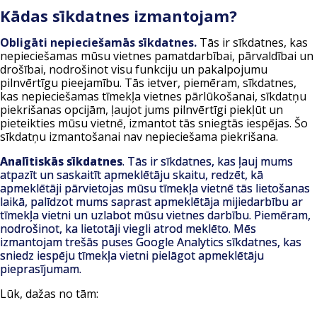
Kādas sīkdatnes izmantojam?
Obligāti nepieciešamās sīkdatnes.
Tās ir sīkdatnes, kas
nepieciešamas mūsu vietnes pamatdarbībai, pārvaldībai un
drošībai, nodrošinot visu funkciju un pakalpojumu
pilnvērtīgu pieejamību. Tās ietver, piemēram, sīkdatnes,
kas nepieciešamas tīmekļa vietnes pārlūkošanai, sīkdatņu
piekrišanas opcijām, ļaujot jums pilnvērtīgi piekļūt un
pieteikties mūsu vietnē, izmantot tās sniegtās iespējas. Šo
sīkdatņu izmantošanai nav nepieciešama piekrišana.
Analītiskās sīkdatnes
. Tās ir sīkdatnes, kas ļauj mums
atpazīt un saskaitīt apmeklētāju skaitu, redzēt, kā
apmeklētāji pārvietojas mūsu tīmekļa vietnē tās lietošanas
laikā, palīdzot mums saprast apmeklētāja mijiedarbību ar
tīmekļa vietni un uzlabot mūsu vietnes darbību. Piemēram,
nodrošinot, ka lietotāji viegli atrod meklēto. Mēs
izmantojam trešās puses Google Analytics sīkdatnes, kas
sniedz iespēju tīmekļa vietni pielāgot apmeklētāju
pieprasījumam.
Lūk, dažas no tām: