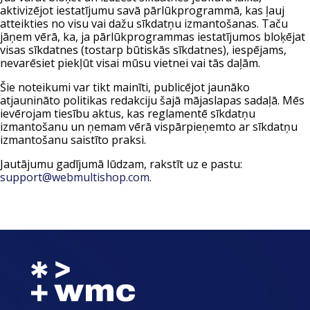
aktivizējot iestatījumu savā pārlūkprogrammā, kas ļauj
atteikties no visu vai dažu sīkdatņu izmantošanas. Taču
jāņem vērā, ka, ja pārlūkprogrammas iestatījumos bloķējat
visas sīkdatnes (tostarp būtiskās sīkdatnes), iespējams,
nevarēsiet piekļūt visai mūsu vietnei vai tās daļām.
Šie noteikumi var tikt mainīti, publicējot jaunāko
atjaunināto politikas redakciju šajā mājaslapas sadaļā. Mēs
ievērojam tiesību aktus, kas reglamentē sīkdatņu
izmantošanu un ņemam vērā vispārpieņemto ar sīkdatņu
izmantošanu saistīto praksi.
Jautājumu gadījumā lūdzam, rakstīt uz e pastu:
support@webmultishop.com
.