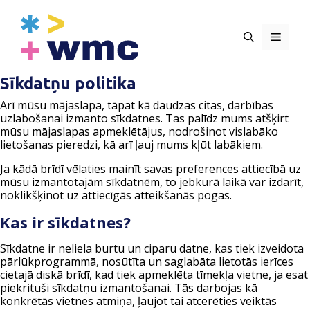
Skip
to
content
Menu
Sīkdatņu politika
Arī mūsu mājaslapa, tāpat kā daudzas citas, darbības
uzlabošanai izmanto sīkdatnes. Tas palīdz mums atšķirt
mūsu mājaslapas apmeklētājus, nodrošinot vislabāko
lietošanas pieredzi, kā arī ļauj mums kļūt labākiem.
Ja kādā brīdī vēlaties mainīt savas preferences attiecībā uz
mūsu izmantotajām sīkdatnēm, to jebkurā laikā var izdarīt,
noklikšķinot uz attiecīgās atteikšanās pogas.
Kas ir sīkdatnes?
Sīkdatne ir neliela burtu un ciparu datne, kas tiek izveidota
pārlūkprogrammā, nosūtīta un saglabāta lietotās ierīces
cietajā diskā brīdī, kad tiek apmeklēta tīmekļa vietne, ja esat
piekrituši sīkdatņu izmantošanai. Tās darbojas kā
konkrētās vietnes atmiņa, ļaujot tai atcerēties veiktās