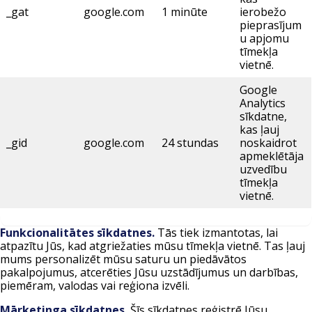
_gat
google.com
1 minūte
ierobežo
pieprasījum
u apjomu
tīmekļa
vietnē.
Google
Analytics
sīkdatne,
kas ļauj
_gid
google.com
24 stundas
noskaidrot
apmeklētāja
uzvedību
tīmekļa
vietnē.
Funkcionalitātes sīkdatnes.
Tās tiek izmantotas, lai
atpazītu Jūs, kad atgriežaties mūsu tīmekļa vietnē. Tas ļauj
mums personalizēt mūsu saturu un piedāvātos
pakalpojumus, atcerēties Jūsu uzstādījumus un darbības,
piemēram, valodas vai reģiona izvēli.
Mārketinga sīkdatnes.
Šīs sīkdatnes reģistrē Jūsu