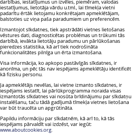
darbības, iestatījumus un izvēles, piemēram, valodas
iestatījumus, lietotāja vārdu u.tml., lai tīmekļa vietni
padarītu ērtāk lietojamu konkrētajam apmeklētājam,
balstoties uz viņa paša paradumiem un preferencēm.
Izmantojot sīkdatnes, tiek apstrādāti vietnes lietošanas
vēstures dati, diagnosticētas problēmas un trūkumi tās
darbībā, ievākta lietotāju paradumu un pārlūkošanas
pieredzes statistika, kā arī tiek nodrošināta
funkcionalitātes pilnīga un ērta izmantošana.
Visa informācija, ko apkopo pastāvīgās sīkdatnes, ir
anonīma, un pēc tās nav iespējams apmeklētāju identificēt
kā fizisku personu.
Ja apmeklētājs nevēlas, lai vietne izmanto sīkdatnes, ir
iespējams iestatīt, lai pārlūkprogramma noraida visas
izmantotās sīkdatnes vai nosūta brīdinājumu par sīkdatņu
instalēšanu, taču tādā gadījumā tīmekļa vietnes lietošana
var būt traucēta un apgrūtināta.
Papildu informāciju par sīkdatnēm, kā arī to, kā tās
iespējams pārvaldīt vai izdzēst, var iegūt:
www.aboutcookies.org
.