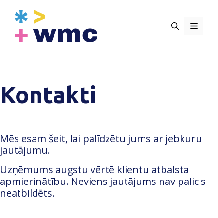
Skip
to
content
Menu
Kontakti
Mēs esam šeit, lai palīdzētu jums ar jebkuru
jautājumu.
Uzņēmums augstu vērtē klientu atbalsta
apmierinātību. Neviens jautājums nav palicis
neatbildēts.